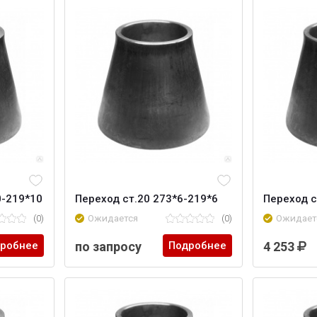
0-219*10
Переход ст.20 273*6-219*6
Переход с
(0)
Ожидается
(0)
Ожидает
робнее
по запросу
Подробнее
4 253