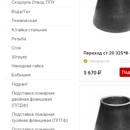
Скорлупа Отвод ППУ
Вода/Газ
Техническая
К/гайка стальная
Резьба
Сгон
Переход ст.20 325*8
Штуцер
Ожидается
Накидная гайка
5 670
Под
Бобышки
Гидрант
Подставка пожарная
двойная фланцевая
(ППДФ)
Подставка пожарная
тройная фланцевая (ППТФ)
Подставка пожарная