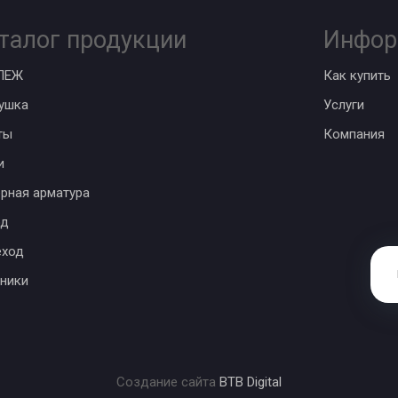
талог продукции
Инфор
ПЕЖ
Как купить
ушка
Услуги
ты
Компания
и
рная арматура
од
еход
ники
Создание сайта
BTB Digital