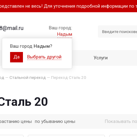
представлен не весь! Для уточнения подробной информации по 
8@mail.ru
Ваш город:
Надым
Ваш город
Надым
?
Да
Выбрать другой
Как купить
Услуги
од
—
Стальной переход
—
Переход Сталь 20
Сталь 20
растанию цены
по убыванию цены
Показывать по