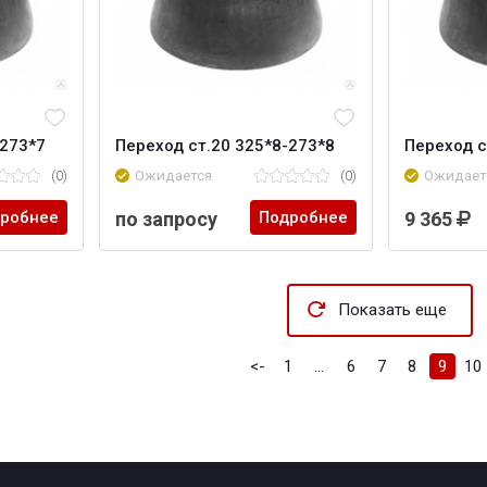
-273*7
Переход ст.20 325*8-273*8
Переход с
(0)
Ожидается
(0)
Ожидает
робнее
по запросу
Подробнее
9 365
Показать еще
<-
1
...
6
7
8
9
10