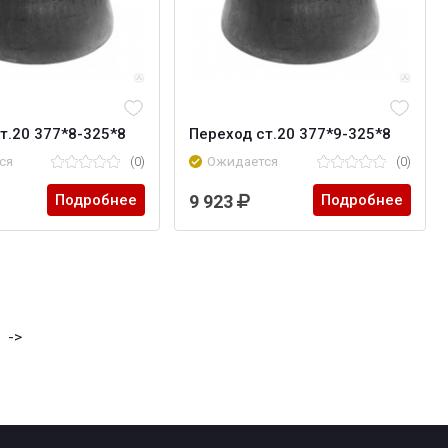
т.20 377*8-325*8
Переход ст.20 377*9-325*8
ся
(0)
Ожидается
(0)
Подробнее
9 923
Подробнее
->