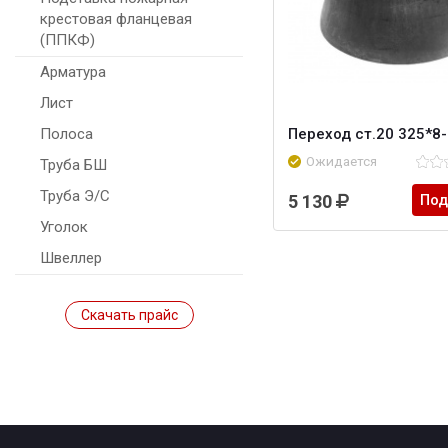
крестовая фланцевая
(ППКФ)
Арматура
Лист
Переход ст.20 325*8
Полоса
Ожидается
Труба БШ
Труба Э/С
5 130
Под
Уголок
Швеллер
Скачать прайс