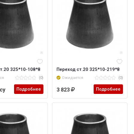
т.20 325*10-108*8
Переход ст.20 325*10-219*8
ся
(0)
Ожидается
(0)
су
Подробнее
3 823
Подробнее