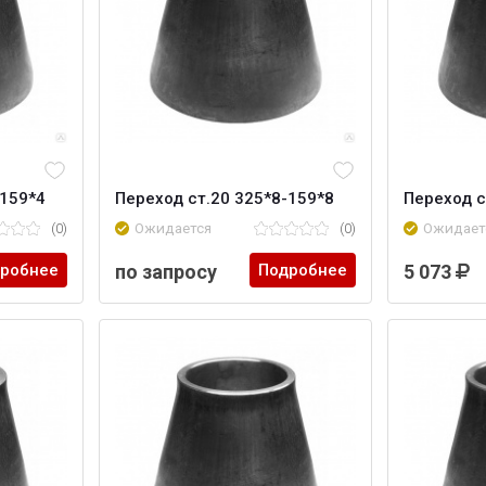
-159*4
Переход ст.20 325*8-159*8
Переход с
(0)
Ожидается
(0)
Ожидает
робнее
по запросу
Подробнее
5 073