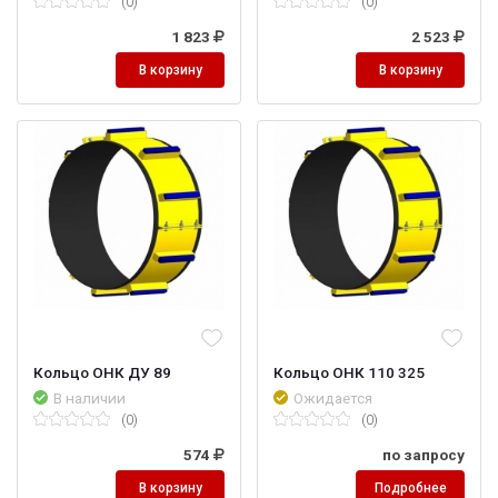
(0)
(0)
1 823
2 523
В корзину
В корзину
Кольцо ОНК ДУ 89
Кольцо ОНК 110 325
В наличии
Ожидается
(0)
(0)
574
по запросу
В корзину
Подробнее